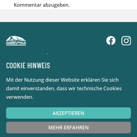
Kommentar abzugeben.
ANEMONENBOGEN 2C
24963 TARP
COOKIE HINWEIS
MO - DO: 7:30 - 15 UHR
Mit der Nutzung dieser Website erklären Sie sich
FR: NACH VEREINBARUNG
damit einverstanden, dass wir technische Cookies
SA - SO: GESCHLOSSEN
verwenden.
04638 / 2138888
INFO@CB-MASSIV-HAUS.DE
AKZEPTIEREN
MEHR ERFAHREN
DATENSCHUTZ
|
IMPRESSUM